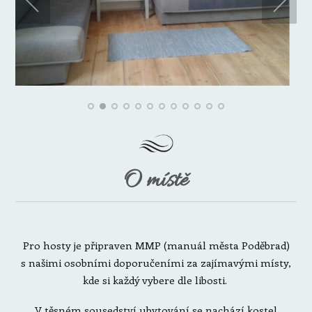
O místě
Pro hosty je připraven MMP (manuál města Poděbrad)
s našimi osobními doporučeními za zajímavými místy,
kde si každý vybere dle libosti.
V těsném sousedství ubytování se nachází kostel