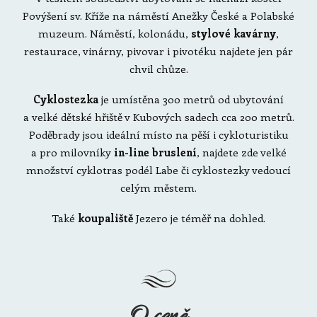
Povýšení sv. Kříže na náměstí Anežky České a Polabské
muzeum. Náměstí, kolonádu,
stylové kavárny
,
restaurace, vinárny, pivovar i pivotéku najdete jen pár
chvil chůze.
Cyklostezka
je umístěna 300 metrů od ubytování
a velké dětské hřiště v Kubových sadech cca 200 metrů.
Poděbrady jsou ideální místo na pěší i cykloturistiku
a pro milovníky
in-line bruslení
, najdete zde velké
množství cyklotras podél Labe či cyklostezky vedoucí
celým městem.
Také
koupaliště
Jezero je téměř na dohled.
O ceně