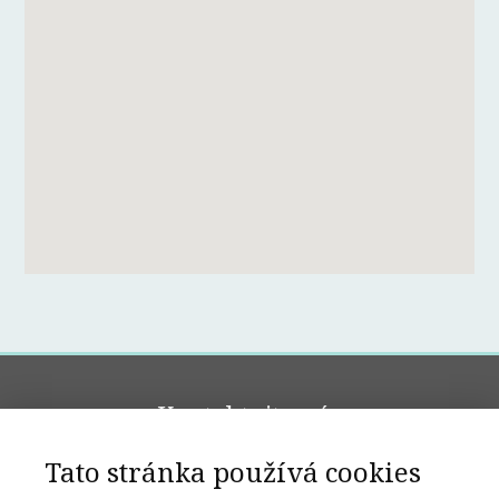
Kontaktujte nás
Tato stránka používá cookies
Pokud máte dotaz kontaktujte nás