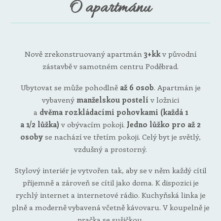
O apartmánu
Nově zrekonstruovaný apartmán
3+kk
v původní
zástavbě v samotném centru Poděbrad.
Ubytovat se může pohodlně
až 6 osob
. Apartmán je
vybavený
manželskou postelí
v ložnici
a
dvěma
rozkládacími pohovkami (každá 1
a 1/2
lůžka)
v obývacím pokoji.
Jedno lůžko pro až 2
osoby
se nachází ve třetím pokoji. Celý byt je světlý,
vzdušný a prostorný.
Stylový interiér je vytvořen tak, aby se v něm každý cítil
příjemně a zároveň se cítil jako doma. K dispozici je
rychlý internet a internetové rádio. Kuchyňská linka je
plně a moderně vybavená včetně kávovaru. V koupelně je
pračka se sušičkou.