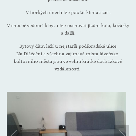
V horkých dnech lze použít klimatizaci.
V chodbě vedoucí k bytu lze uschovat jízdní kola, kočárky
a další.
Bytový dům leží u nejstarší poděbradské ulice
Na Dláždění a všechna zajímavá místa lázeňsko-
kulturního města jsou ve velmi krátké docházkové
vzdálenosti.